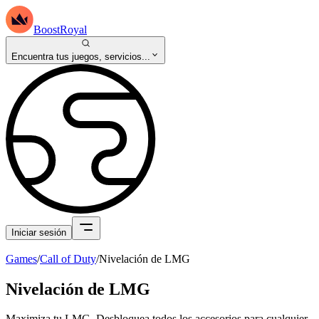
BoostRoyal
Encuentra tus juegos, servicios...
Iniciar sesión
Games
/
Call of Duty
/
Nivelación de LMG
Nivelación de LMG
Maximiza tu LMG. Desbloquea todos los accesorios para cualquier