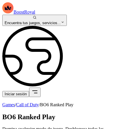
BoostRoyal
Encuentra tus juegos, servicios...
Iniciar sesión
Games
/
Call of Duty
/
BO6 Ranked Play
BO6 Ranked Play
Domina cualquier modo de juego. Desbloquea todas las