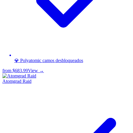
💎 Polyatomic camos desbloqueados
from
$683.99
View →
Atomgrad Raid