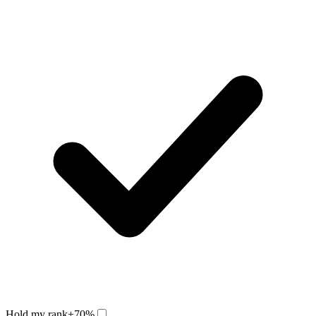
Hold my rank
+70%