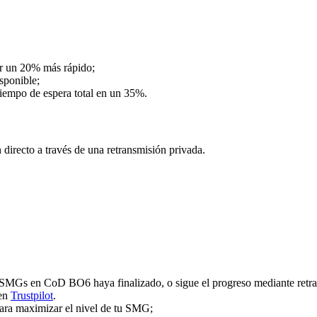
ar un 20% más rápido;
isponible;
iempo de espera total en un 35%.
irecto a través de una retransmisión privada.
e SMGs en CoD BO6 haya finalizado, o sigue el progreso mediante retra
 en
Trustpilot
.
para maximizar el nivel de tu SMG;