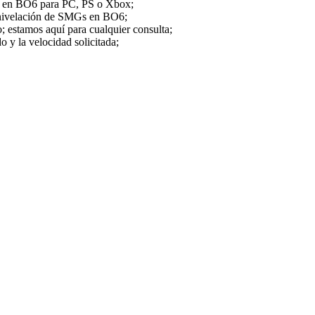
Gs en BO6 para PC, PS o Xbox;
de nivelación de SMGs en BO6;
; estamos aquí para cualquier consulta;
 y la velocidad solicitada;