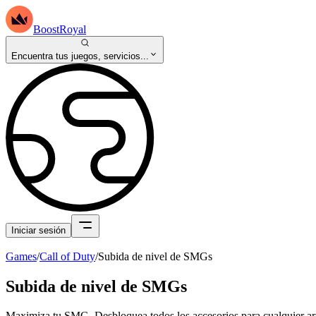
BoostRoyal
Encuentra tus juegos, servicios...
Iniciar sesión
Games
/
Call of Duty
/
Subida de nivel de SMGs
Subida de nivel de SMGs
Maximiza tu SMG. Desbloquea todos los accesorios para cualquier arm