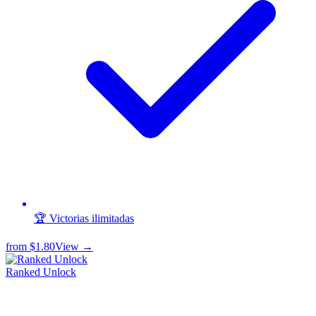
🏆 Victorias ilimitadas
from
$1.80
View →
Ranked Unlock