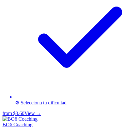
⚙️ Selecciona tu dificultad
from
$3.60
View →
BO6 Coaching