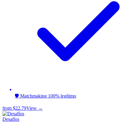
🛡️ Matchmaking 100% legítimo
from
$22.79
View →
Desafíos