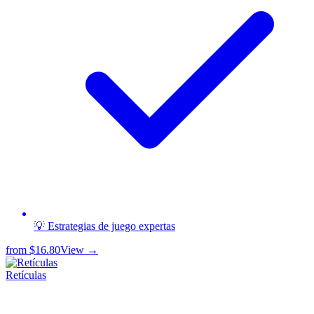
💡 Estrategias de juego expertas
from
$16.80
View →
Retículas