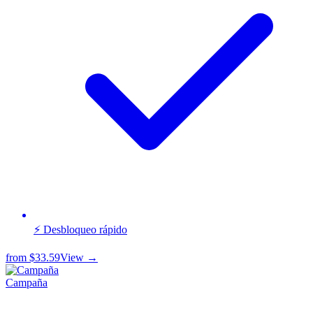
⚡ Desbloqueo rápido
from
$33.59
View →
Campaña