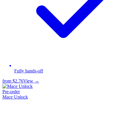
Fully hands-off
from
$2.76
View →
Pre-order
Mace Unlock