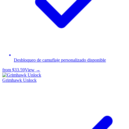
Desbloqueo de camuflaje personalizado disponible
from
$33.59
View →
Grimhawk Unlock