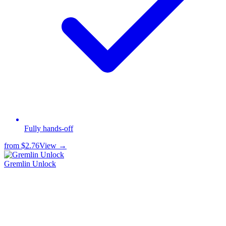
Fully hands-off
from
$2.76
View →
Gremlin Unlock