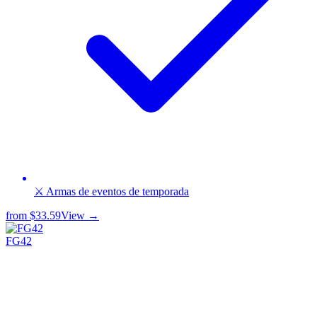
⚔️ Armas de eventos de temporada
from
$33.59
View →
FG42