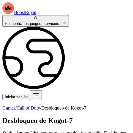
BoostRoyal
Encuentra tus juegos, servicios...
Iniciar sesión
Games
/
Call of Duty
/
Desbloqueo de Kogot-7
Desbloqueo de Kogot-7
Subfusil automático con retroceso estable y alto daño. Desbloquea