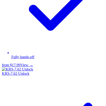
Fully hands-off
from
$17.99
View →
KRS-7.62 Unlock