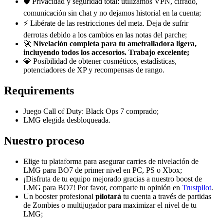
🛡️ Privacidad y seguridad total: utilizamos VPN, cifrado,
comunicación sin chat y no dejamos historial en la cuenta;
⚡ Libérate de las restricciones del meta. Deja de sufrir
derrotas debido a los cambios en las notas del parche;
🚀
Nivelación completa para tu ametralladora ligera,
incluyendo todos los accesorios. Trabajo excelente;
💎 Posibilidad de obtener cosméticos, estadísticas,
potenciadores de XP y recompensas de rango.
Requirements
Juego Call of Duty: Black Ops 7 comprado;
LMG elegida desbloqueada.
Nuestro proceso
Elige tu plataforma para asegurar carries de nivelación de
LMG para BO7 de primer nivel en PC, PS o Xbox;
¡Disfruta de tu equipo mejorado gracias a nuestro boost de
LMG para BO7! Por favor, comparte tu opinión en
Trustpilot
.
Un booster profesional
pilotará
tu cuenta a través de partidas
de Zombies o multijugador para maximizar el nivel de tu
LMG;