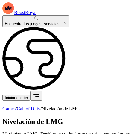
BoostRoyal
Encuentra tus juegos, servicios...
Iniciar sesión
Games
/
Call of Duty
/
Nivelación de LMG
Nivelación de LMG
Maximiza tu LMG. Desbloquea todos los accesorios para cualquier