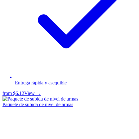
Entrega rápida y asequible
from
$6.12
View →
Paquete de subida de nivel de armas