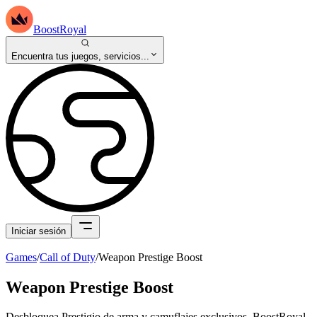
BoostRoyal
Encuentra tus juegos, servicios...
Iniciar sesión
Games
/
Call of Duty
/
Weapon Prestige Boost
Weapon Prestige Boost
Desbloquea Prestigio de arma y camuflajes exclusivos. BoostRoyal