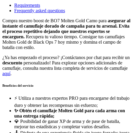
Requirements
Frequently asked questions
Compra nuestro boost de BO7 Molten Gold Camo para
asegurar al
instante el camuflaje dorado de campaña para tu arsenal.
Evita
el proceso repetitivo dejando que nuestros expertos se
encarguen.
Recupera tu valioso tiempo. Consigue tus camuflajes
Molten Gold de Black Ops 7 hoy mismo y domina el campo de
batalla con estilo.
¿Ya has empezado el proceso? ¡Contáctanos por chat para recibir un
descuento
personalizado! Para explorar opciones adicionales de
camuflaje, consulta nuestra lista completa de servicios de camuflaje
aquí
.
Beneficios del servicio
⚡ Utiliza a nuestros expertos PRO para encargarse del trabajo
duro y obtener las recompensas sin esfuerzo;
✨
Obtén el camuflaje Molten Gold para cada arma con
una entrega rápida;
💎 Posibilidad de ganar XP de arma y de pase de batalla,
mejorar tus estadísticas y completar varios desafíos.
🕹️ Disfruta de una experiencia fluida sin juego forzado: juega