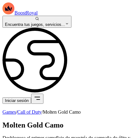
BoostRoyal
Encuentra tus juegos, servicios...
Iniciar sesión
Games
/
Call of Duty
/
Molten Gold Camo
Molten Gold Camo
Desbloquea el primer camuflaje de maestría de campaña de élite y