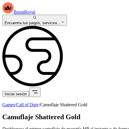
BoostRoyal
Encuentra tus juegos, servicios...
Iniciar sesión
Games
/
Call of Duty
/
Camuflaje Shattered Gold
Camuflaje Shattered Gold
Desbloquea el primer camuflaje de maestría MP al instante y de form