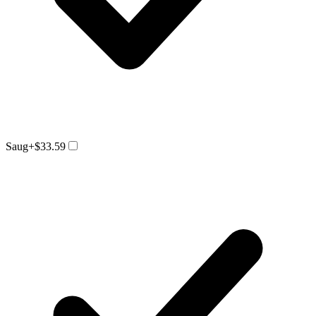
Saug
+$33.59