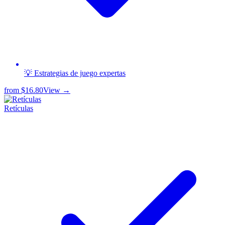
💡 Estrategias de juego expertas
from
$16.80
View →
Retículas