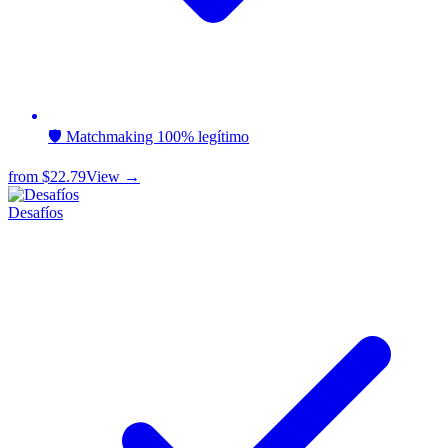
🛡️ Matchmaking 100% legítimo
from
$22.79
View →
Desafíos