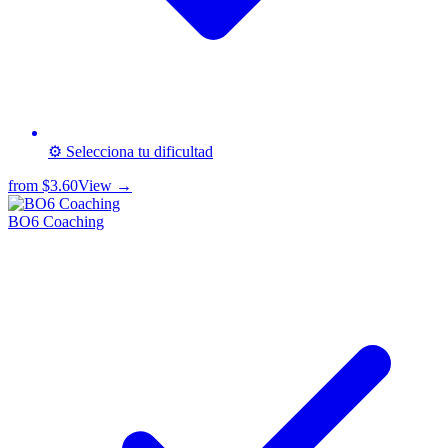
⚙️ Selecciona tu dificultad
from
$3.60
View →
BO6 Coaching