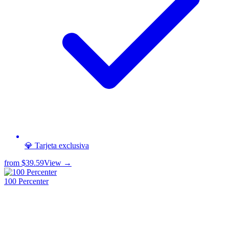
💎 Tarjeta exclusiva
from
$39.59
View →
100 Percenter