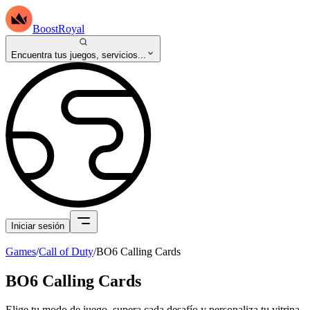
BoostRoyal
Encuentra tus juegos, servicios...
Iniciar sesión
Games
/
Call of Duty
/
BO6 Calling Cards
BO6 Calling Cards
Elige tu modo de juego, supera cada desafío y personaliza tu vitrina.