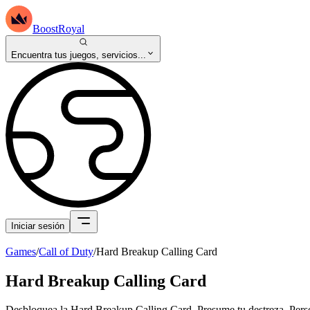
BoostRoyal
Encuentra tus juegos, servicios...
Iniciar sesión
Games
/
Call of Duty
/
Hard Breakup Calling Card
Hard Breakup Calling Card
Desbloquea la Hard Breakup Calling Card. Presume tu destreza. Person