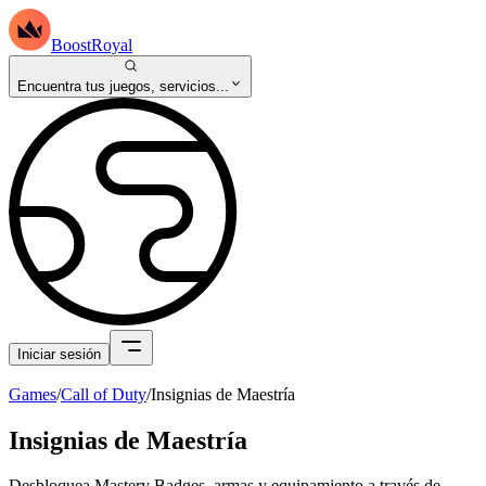
BoostRoyal
Encuentra tus juegos, servicios...
Iniciar sesión
Games
/
Call of Duty
/
Insignias de Maestría
Insignias de Maestría
Desbloquea Mastery Badges, armas y equipamiento a través de