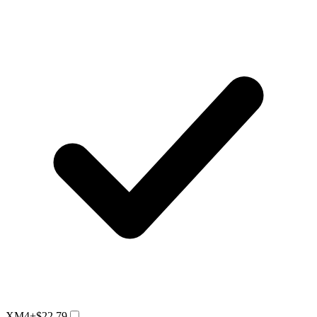
XM4
+$22.79