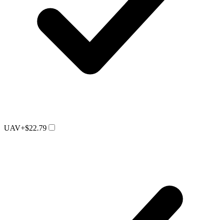
UAV
+$22.79