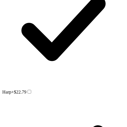
Harp
+$22.79