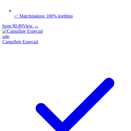
✅ Matchmaking 100% legítimo
from
$0.89
View →
sale
Camuflaje Especial