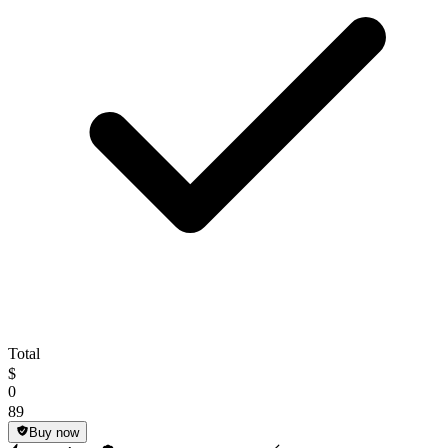
Total
$
0
89
Buy now