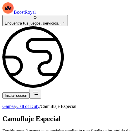
BoostRoyal
Encuentra tus juegos, servicios...
Iniciar sesión
Games
/
Call of Duty
/
Camuflaje Especial
Camuflaje Especial
Desbloquea 2 aspectos especiales mediante una finalización rápida d