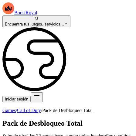
BoostRoyal
Encuentra tus juegos, servicios...
Iniciar sesión
Games
/
Call of Duty
/
Pack de Desbloqueo Total
Pack de Desbloqueo Total
Sube de nivel las 33 armas base, supera todos los desafíos y cultiva