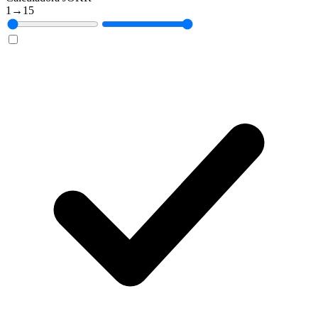
1
→
15