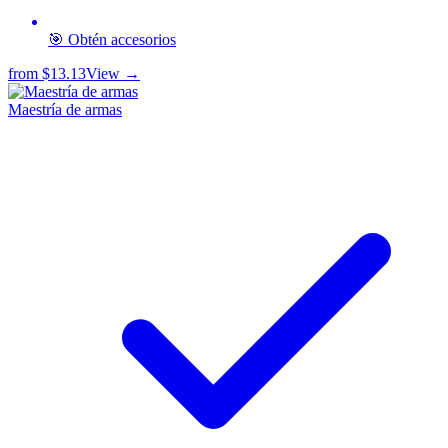
🎯 Obtén accesorios
from
$13.13
View →
Maestría de armas