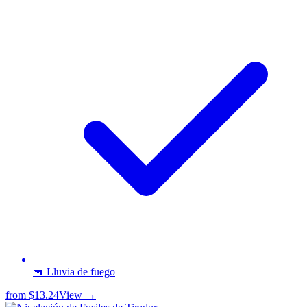
🔫 Lluvia de fuego
from
$13.24
View →