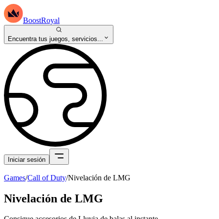
BoostRoyal
Encuentra tus juegos, servicios...
Iniciar sesión
Games
/
Call of Duty
/
Nivelación de LMG
Nivelación de LMG
Consigue accesorios de Lluvia de balas al instante.