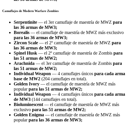
Camuflajes de Modern Warfare Zombies
Serpentinite
— el 3er camuflaje de maestría de MWZ
para
las 36 armas de MW3;
Borealis
— el camuflaje de maestría de MWZ más exclusivo
para las 36 armas de MW3;
Zircon Scale
— el 2º camuflaje de maestría de MWZ
para
las 36 armas de MW3;
Spinel Husk
— el 2º camuflaje de maestría de Zombis
para
las 51 armas de MW2;
Arachnida
— el 3er camuflaje de maestría de Zombis
para
las 51 armas de MW2;
Individual Weapon
— 4 camuflajes únicos
para cada arma
base de MW2
(204 camuflajes en total).
Golden Ivory
— el camuflaje de maestría de MWZ más
popular
para las 51 armas de MW2;
Individual Weapon
— 4 camuflajes únicos
para cada arma
de MW3
(144 camuflajes en total).
Bioluminescent
— el camuflaje de maestría de MWZ más
exclusivo
para las 51 armas de MW2;
Golden Enigma
— el camuflaje de maestría de MWZ más
popular
para las 36 armas de MW3;