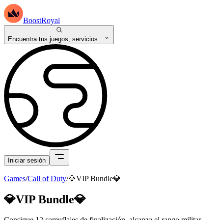
BoostRoyal
Encuentra tus juegos, servicios...
Iniciar sesión
Games
/
Call of Duty
/
💎VIP Bundle💎
💎VIP Bundle💎
Consigue 12 camuflajes de finalización, alcanza el rango militar