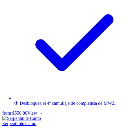
🎯 Desbloquea el 4º camuflaje de completista de MWZ
from
$550.80
View →
Serpentinite Camo