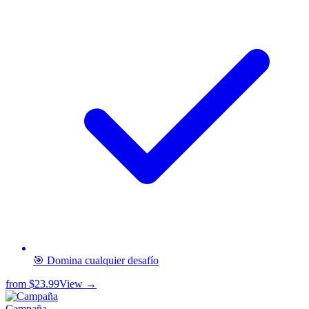
🎯 Domina cualquier desafío
from
$23.99
View →
Campaña