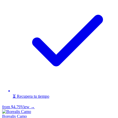
⏳ Recupera tu tiempo
from
$4.79
View →
Borealis Camo