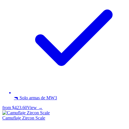
🔫 Solo armas de MW3
from
$423.60
View →
Camuflaje Zircon Scale