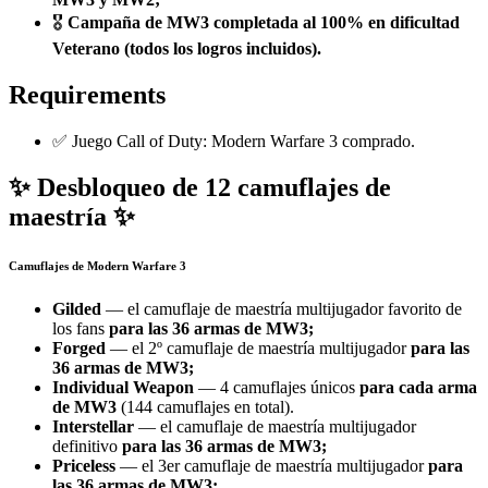
🎖️
Campaña de MW3 completada al 100% en dificultad
Veterano (todos los logros incluidos).
Requirements
✅ Juego Call of Duty: Modern Warfare 3 comprado.
✨ Desbloqueo de 12 camuflajes de
maestría ✨
Camuflajes de Modern Warfare 3
Gilded
— el camuflaje de maestría multijugador favorito de
los fans
para las 36 armas de MW3;
Forged
— el 2º camuflaje de maestría multijugador
para las
36 armas de MW3;
Individual Weapon
— 4 camuflajes únicos
para cada arma
de MW3
(144 camuflajes en total).
Interstellar
— el camuflaje de maestría multijugador
definitivo
para las 36 armas de MW3;
Priceless
— el 3er camuflaje de maestría multijugador
para
las 36 armas de MW3;