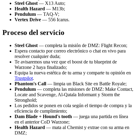
Steel Ghost
— X13 Auto;
Health Hazard
— M13b;
Pendulum
— TAQ-V;
Vertex Drive
— 556 Icarus.
Proceso del servicio
Steel Ghost
— completa la misión de DMZ: Flight Recon;
Espera contacto por correo electrónico o chat en vivo para
resolver cualquier duda;
Te avisaremos una vez que el boost de tu blueprint de
Warzone 2 haya finalizado;
Equipa la nueva estética de tu arma y comparte tu opinión en
Trustpilot
.
Phantom's Call
— limpia un Black Site en Battle Royale;
Pendulum
— completa las misiones de DMZ: Make Contact,
Locate and Scavenge, Al-Qatala Informant y Storm the
Stronghold;
Los pedidos se ponen en cola según el tiempo de compra y la
eficiencia de cumplimiento;
Dam Blade + Hound's tooth
— juega una partida en línea
en el anterior CoD Warzone;
Health Hazard
— mata al Chemist y extrae con su arma en
DMZ;