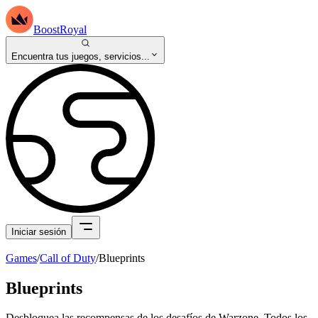
BoostRoyal
Encuentra tus juegos, servicios...
Iniciar sesión
Games
/
Call of Duty
/
Blueprints
Blueprints
Desbloquea las recompensas de los desafíos de Warzone. Todos los