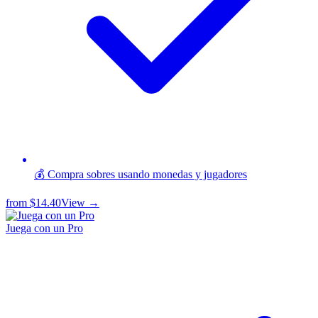
💰 Compra sobres usando monedas y jugadores
from
$14.40
View →
Juega con un Pro