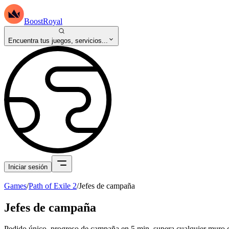
BoostRoyal
Encuentra tus juegos, servicios...
Iniciar sesión
Games
/
Path of Exile 2
/
Jefes de campaña
Jefes de campaña
Pedido único, progreso de campaña en 5 min, supera cualquier muro d