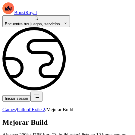
BoostRoyal
Encuentra tus juegos, servicios...
Iniciar sesión
Games
/
Path of Exile 2
/
Mejorar Build
Mejorar Build
Alcanza 200k+ DPS hoy. Tu build estará lista en 12 horas con un