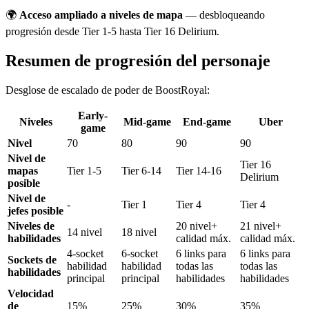
🌍
Acceso ampliado a niveles de mapa
— desbloqueando
progresión desde Tier 1-5 hasta Tier 16 Delirium.
Resumen de progresión del personaje
Desglose de escalado de poder de BoostRoyal:
Early-
Niveles
Mid-game
End-game
Uber
game
Nivel
70
80
90
90
Nivel de
Tier 16
mapas
Tier 1-5
Tier 6-14
Tier 14-16
Delirium
posible
Nivel de
-
Tier 1
Tier 4
Tier 4
jefes posible
Niveles de
20 nivel+
21 nivel+
14 nivel
18 nivel
habilidades
calidad máx.
calidad máx.
4-socket
6-socket
6 links para
6 links para
Sockets de
habilidad
habilidad
todas las
todas las
habilidades
principal
principal
habilidades
habilidades
Velocidad
de
15%
25%
30%
35%