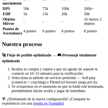
movimiento
DPS
50k
75k
100k
200k+
EHP
5k
15k
20k
30k
Objetos
Al menos 2
-
-
-
Mirror
objetos
Puntos de
4 puntos
6 puntos
8 puntos
8 puntos
Ascendancy
Nuestro proceso
🚀 Flujo de pedido optimizado → 🎮 Personaje totalmente
optimizado
Realiza tu compra y espera a que un agente de soporte te
contacte en 10–15 minutos para la verificación;
Selecciona tu método de servicio preferido — Self-play
(comercio + coaching) o Piloted (el booster juega por ti);
Te avisaremos en el momento en que tu build esté terminada,
permitiéndote iniciar sesión y jugar de inmediato.
💬 ¿Disfrutando de tu nueva configuración? ¡Comparte tu
experiencia con una
reseña en Trustpilot!