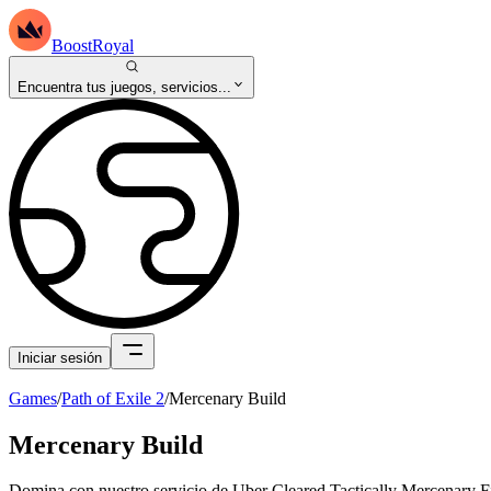
BoostRoyal
Encuentra tus juegos, servicios...
Iniciar sesión
Games
/
Path of Exile 2
/
Mercenary Build
Mercenary Build
Domina con nuestro servicio de Uber Cleared Tactically Mercenary