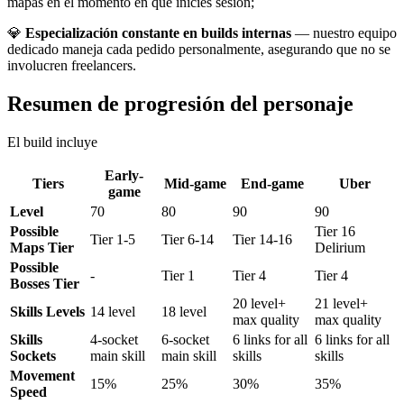
mapas en el momento en que inicies sesión;
💎
Especialización constante en builds internas
— nuestro equipo
dedicado maneja cada pedido personalmente, asegurando que no se
involucren freelancers.
Resumen de progresión del personaje
El build incluye
Early-
Tiers
Mid-game
End-game
Uber
game
Level
70
80
90
90
Possible
Tier 16
Tier 1-5
Tier 6-14
Tier 14-16
Maps Tier
Delirium
Possible
-
Tier 1
Tier 4
Tier 4
Bosses Tier
20 level+
21 level+
Skills Levels
14 level
18 level
max quality
max quality
Skills
4-socket
6-socket
6 links for all
6 links for all
Sockets
main skill
main skill
skills
skills
Movement
15%
25%
30%
35%
Speed