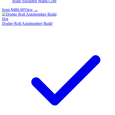
Rune Socketed Wand Core
from
$480.00
View →
Hot
Dodge Roll Autobomber Build