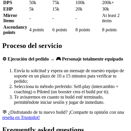
DPS
50k
75k
100k
200k+
EHP
5k
15k
20k
30k
Mirror
At least 2
-
-
-
Items
items
Ascendancy
4 points
6 points
8 points
8 points
points
Proceso del servicio
⚙️ Ejecución del pedido → 🎮 Personaje totalmente equipado
Envía tu solicitud y espera un mensaje de nuestro equipo de
soporte en un plazo de 10 a 15 minutos para verificar tu
pedido;
Selecciona tu método preferido: Self-play (intercambio +
coaching) o Piloted (un booster crea el build por ti);
Te avisaremos en cuanto tu build esté terminado,
permitiéndote iniciar sesión y jugar de inmediato.
💬 ¿Disfrutando de tu nuevo build? ¡Comparte tu opinión con una
reseña en Trustpilot!
Frequently asked questions