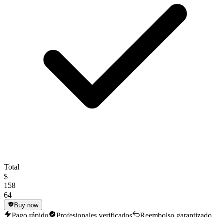
Total
$
158
64
Buy now
Pago rápido
Profesionales verificados
Reembolso garantizado