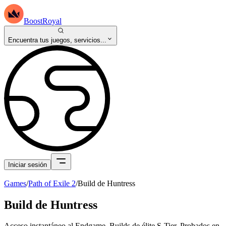
BoostRoyal
Encuentra tus juegos, servicios...
Iniciar sesión
Games
/
Path of Exile 2
/
Build de Huntress
Build de Huntress
Acceso instantáneo al Endgame. Builds de élite S-Tier. Probados en