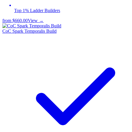
Top 1% Ladder Builders
from
$660.00
View →
CoC Spark Temporalis Build