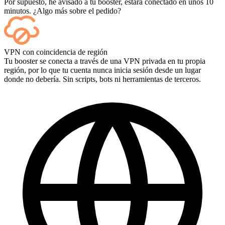
Por supuesto, he avisado a tu booster, estará conectado en unos 10
minutos. ¿Algo más sobre el pedido?
Sí, cada partida aparece en tu panel de control a medida que termina,
VPN con coincidencia de región
y si quieres ver las partidas en sí, añade Streaming al finalizar la
Tu booster se conecta a través de una VPN privada en tu propia
compra.
región, por lo que tu cuenta nunca inicia sesión desde un lugar
donde no debería. Sin scripts, bots ni herramientas de terceros.