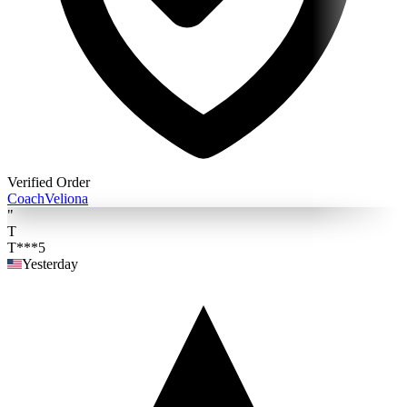
Verified Order
Coach
Veliona
"
T
T***5
Yesterday