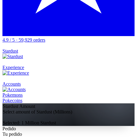
4.9 / 5 · 59,929 orders
Stardust
Experience
Accounts
Pokemons
Pokecoins
Stardust Amount
Select amount of Stardust (Millions)
Selected:
1
Million Stardust
Pedido
Tu pedido