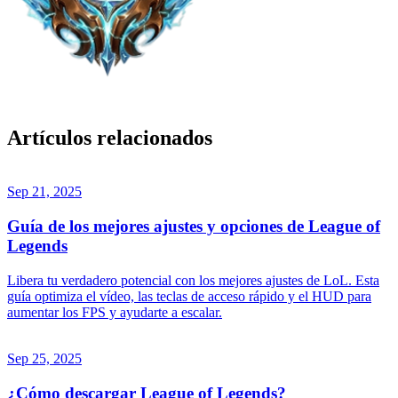
Artículos relacionados
Sep 21, 2025
Guía de los mejores ajustes y opciones de League of
Legends
Libera tu verdadero potencial con los mejores ajustes de LoL. Esta
guía optimiza el vídeo, las teclas de acceso rápido y el HUD para
aumentar los FPS y ayudarte a escalar.
Sep 25, 2025
¿Cómo descargar League of Legends?