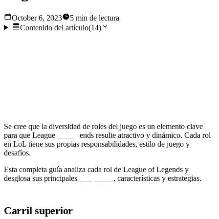
October 6, 2023
5 min de lectura
Contenido del artículo
(
14
)
Conocido comúnmente como LoL, League of Legends es un
popular juego multijugador en línea. Fue desarrollado y
publicado por Riot Games y se ha convertido en una
próspera escena competitiva con una enorme base de
jugadores.
Se cree que la diversidad de roles del juego es un elemento clave
para que League
of Leg
ends resulte atractivo y dinámico. Cada rol
en LoL tiene sus propias responsabilidades, estilo de juego y
desafíos.
Esta completa guía analiza cada rol de League of Legends y
desglosa sus principales
campeones
, características y estrategias.
Carril superior