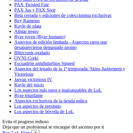
PAX Twisted Fate
PAX Jax y PAX Sivir
Beta cerrada y ediciones de coleccionista exclusivas
Rey Rammus
Kayle de plata
Alistar negro
Ryze joven (Ryze humano)
Aspectos de edición limitada - Aspectos raros que
desaparecieron demasiado pronto
Blitzcrank oxidado
OVNI Corki
Escuadrón antidisturbios Singed
Aspectos del legado de la 1ª temporada: Skins Judgement y
Victorious
Jarvan victorioso IV
Kayle del juicio
Los aspectos más raros e inalcanzables de LoL
Ryze triunfante
Aspectos exclusivos de la tienda mítica
Los aspectos de prestigio
Los aspectos de bóveda de LoL
Evita el progreso tedioso
Deja que un profesional se encargue del ascenso por ti
Buy LoL Skins