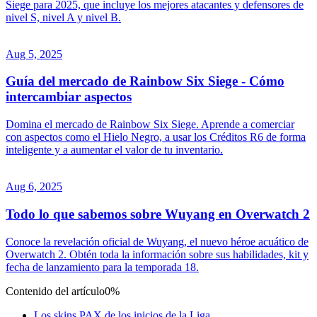
Siege para 2025, que incluye los mejores atacantes y defensores de
nivel S, nivel A y nivel B.
Aug 5, 2025
Guía del mercado de Rainbow Six Siege - Cómo
intercambiar aspectos
Domina el mercado de Rainbow Six Siege. Aprende a comerciar
con aspectos como el Hielo Negro, a usar los Créditos R6 de forma
inteligente y a aumentar el valor de tu inventario.
Aug 6, 2025
Todo lo que sabemos sobre Wuyang en Overwatch 2
Conoce la revelación oficial de Wuyang, el nuevo héroe acuático de
Overwatch 2. Obtén toda la información sobre sus habilidades, kit y
fecha de lanzamiento para la temporada 18.
Contenido del artículo
0%
Los skins PAX de los inicios de la Liga