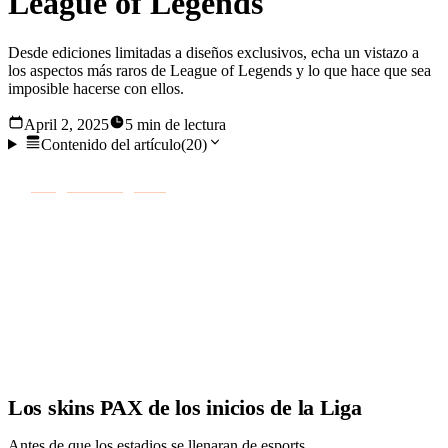
League of Legends
Desde ediciones limitadas a diseños exclusivos, echa un vistazo a
los aspectos más raros de League of Legends y lo que hace que sea
imposible hacerse con ellos.
April 2, 2025
5 min de lectura
Contenido del artículo
(
20
)
En
League of Legends
, algunos aspectos no son sólo para
lucir bien, sino que son auténticos símbolos de estatus. De
hecho, algunos ya ni siquiera se consideran cosméticos, sino
trofeos que puedes flexionar en el juego o presumir en línea.
Pero, ¿cuáles son los más raros y cómo puedes conseguirlos?
Echemos un vistazo:
Los skins PAX de los inicios de la Liga
Antes de que los estadios se llenaran de esports,
Riot Games