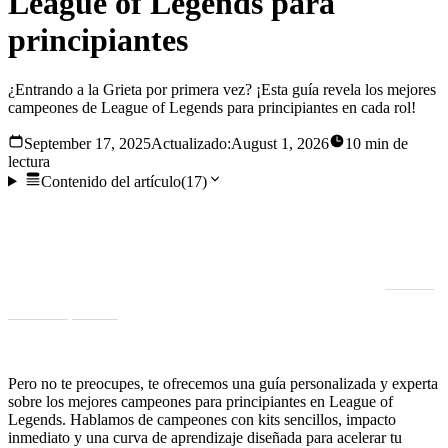
League of Legends para
principiantes
¿Entrando a la Grieta por primera vez? ¡Esta guía revela los mejores
campeones de League of Legends para principiantes en cada rol!
September 17, 2025
Actualizado:
August 1, 2026
10 min de
lectura
Contenido del artículo
(
17
)
Bienvenido a la Grieta del Invocador, una partida de ajedrez
caótica con bolas de fuego, espadas gigantes y una amplia
lista de campeones. Es muy divertido jugar, pero con
más de
170 campeones
, elegir a tu primer main puede parecer
complicado.
Pero no te preocupes, te ofrecemos una guía personalizada y experta
sobre los mejores campeones para principiantes en League of
Legends. Hablamos de campeones con kits sencillos, impacto
inmediato y una curva de aprendizaje diseñada para acelerar tu