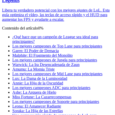
Legends
Libera tu verdadero potencial con los mejores ajustes de LoL. Esta
guía optimiza el vídeo, las teclas de acceso rápido y el HUD para
aumentar los FPS y ayudarte a escalar.
Contenido del artículo
0%
¿Qué hace que un campeón de League sea ideal para
principiantes?
Los mejores campeones de Top Lane para principiantes
Garen: El Poder de Demacia
Malphite: El Fragmento del Monolito
Los mejores campeones de Jungla para principiantes
Warwick: La Ira Desencadenada de Zaun
Amumu: La Momia Triste
Los mejores campeones de Mid Lane para principiantes
Lux: La Dama de la Luminosidad
Annie: La Hija de la Oscuridad
Los mejores campeones ADC para principiantes
Ashe: La Arquera de Hielo
Miss Fortune: La Cazarrecompensas
Los mejores campeones de Soporte para principiantes
Leona: El Amanecer Radiante
Soraka: La Hija de las Estrellas