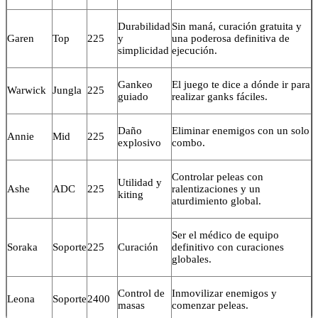
Durabilidad
Sin maná, curación gratuita y
Garen
Top
225
y
una poderosa definitiva de
simplicidad
ejecución.
Gankeo
El juego te dice a dónde ir para
Warwick
Jungla
225
guiado
realizar ganks fáciles.
Daño
Eliminar enemigos con un solo
Annie
Mid
225
explosivo
combo.
Controlar peleas con
Utilidad y
Ashe
ADC
225
ralentizaciones y un
kiting
aturdimiento global.
Ser el médico de equipo
Soraka
Soporte
225
Curación
definitivo con curaciones
globales.
Control de
Inmovilizar enemigos y
Leona
Soporte
2400
masas
comenzar peleas.