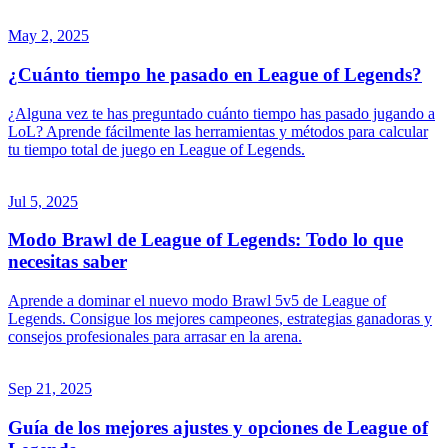
May 2, 2025
¿Cuánto tiempo he pasado en League of Legends?
¿Alguna vez te has preguntado cuánto tiempo has pasado jugando a
LoL? Aprende fácilmente las herramientas y métodos para calcular
tu tiempo total de juego en League of Legends.
Jul 5, 2025
Modo Brawl de League of Legends: Todo lo que
necesitas saber
Aprende a dominar el nuevo modo Brawl 5v5 de League of
Legends. Consigue los mejores campeones, estrategias ganadoras y
consejos profesionales para arrasar en la arena.
Sep 21, 2025
Guía de los mejores ajustes y opciones de League of