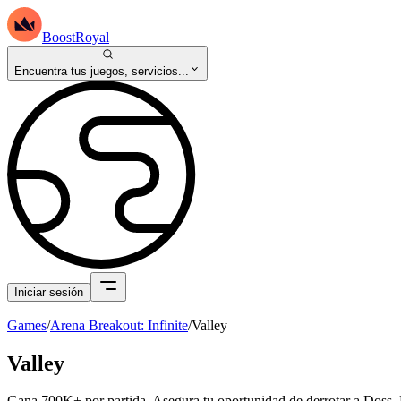
BoostRoyal
Encuentra tus juegos, servicios...
Iniciar sesión
Games
/
Arena Breakout: Infinite
/
Valley
Valley
Gana 700K+ por partida. Asegura tu oportunidad de derrotar a Doss. D