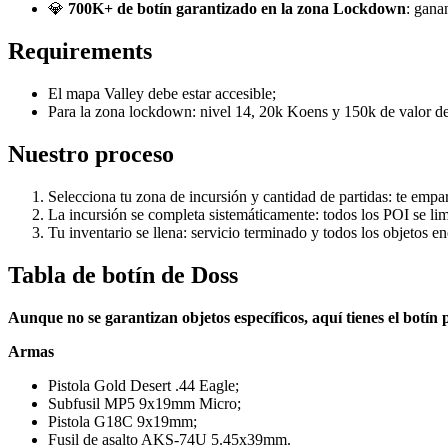
💎
700K+ de botín garantizado en la zona Lockdown
: gana
Requirements
El mapa Valley debe estar accesible;
Para la zona lockdown: nivel 14, 20k Koens y 150k de valor de e
Nuestro proceso
Selecciona tu zona de incursión y cantidad de partidas: te emp
La incursión se completa sistemáticamente: todos los POI se lim
Tu inventario se llena: servicio terminado y todos los objetos e
Tabla de botín de Doss
Aunque no se garantizan objetos específicos, aquí tienes el botín 
Armas
Pistola Gold Desert .44 Eagle;
Subfusil MP5 9x19mm Micro;
Pistola G18C 9x19mm;
Fusil de asalto AKS-74U 5.45x39mm.