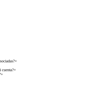
asociadas?
+
i cuenta?
+
?
+