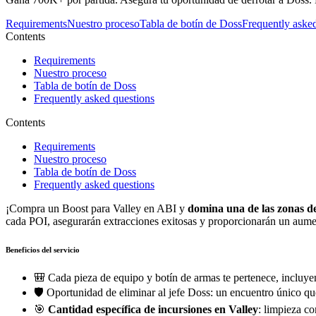
Requirements
Nuestro proceso
Tabla de botín de Doss
Frequently aske
Contents
Requirements
Nuestro proceso
Tabla de botín de Doss
Frequently asked questions
Contents
Requirements
Nuestro proceso
Tabla de botín de Doss
Frequently asked questions
¡Compra un Boost para Valley en ABI y
domina una de las zonas de
cada POI, asegurarán extracciones exitosas y proporcionarán un aum
Beneficios del servicio
🎒 Cada pieza de equipo y botín de armas te pertenece, incluyen
🛡️ Oportunidad de eliminar al jefe Doss: un encuentro único 
🎯
Cantidad específica de incursiones en Valley
: limpieza co