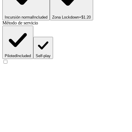
Incursión normal
Included
Zona Lockdown
+$1.20
Método de servicio
Piloted
Included
Self-play