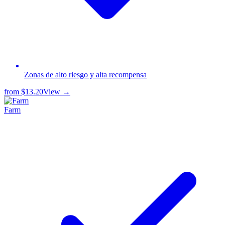
Zonas de alto riesgo y alta recompensa
from
$13.20
View →
Farm