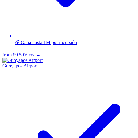
💰 Gana hasta 1M por incursión
from
$9.59
View →
Guoyapos Airport