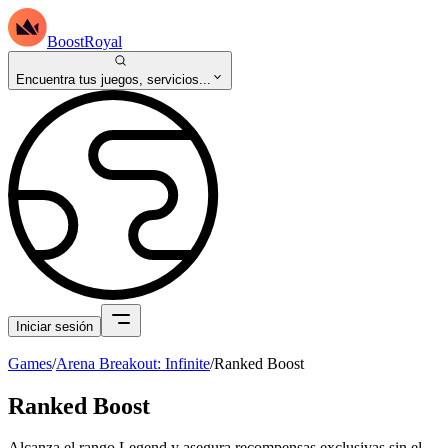
BoostRoyal
Encuentra tus juegos, servicios...
Iniciar sesión
Games
/
Arena Breakout: Infinite
/
Ranked Boost
Ranked Boost
Alcanza el rango Legend y asegura recompensas exclusivas sin el