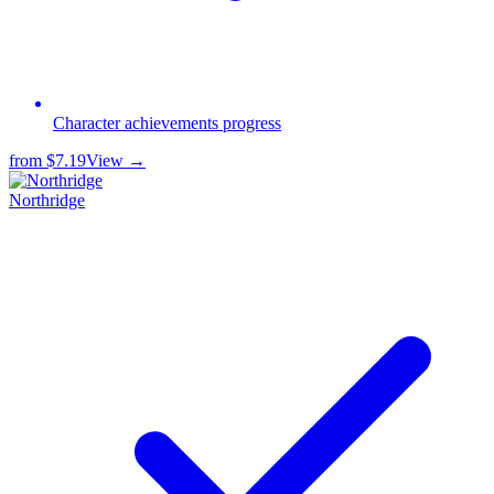
Сharacter achievements progress
from
$7.19
View →
Northridge