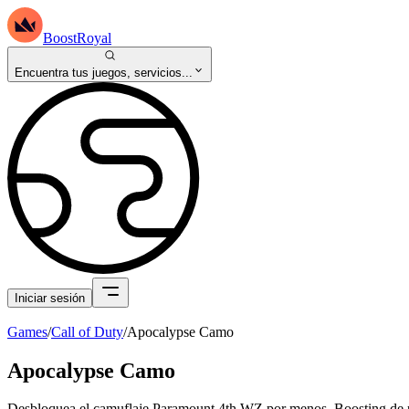
BoostRoyal
Encuentra tus juegos, servicios...
Iniciar sesión
Games
/
Call of Duty
/
Apocalypse Camo
Apocalypse Camo
Desbloquea el camuflaje Paramount 4th WZ por menos. Boosting de 