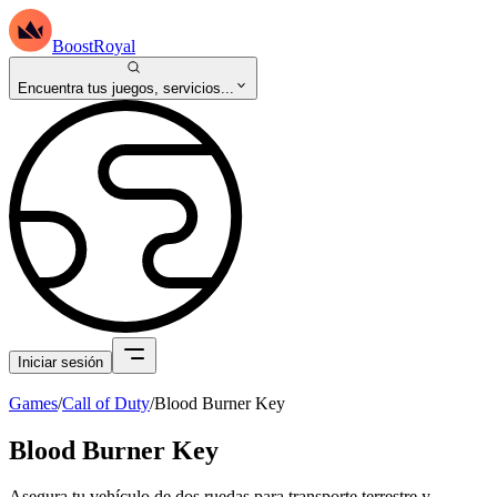
BoostRoyal
Encuentra tus juegos, servicios...
Iniciar sesión
Games
/
Call of Duty
/
Blood Burner Key
Blood Burner Key
Asegura tu vehículo de dos ruedas para transporte terrestre y