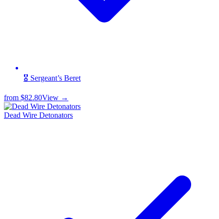
🎖️ Sergeant’s Beret
from
$82.80
View →
Dead Wire Detonators