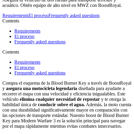
acuático. Obtén equipo de alto nivel en MWZ con BoostRoyal.
Requirements
El proceso
Frequently asked questions
Contents
Requirements
El proceso
Frequently asked questions
Contents
Requirements
El proceso
Frequently asked questions
Compra el esquema de la Blood Burner Key a través de BoostRoyal
y
asegura una motocicleta legendaria
diseñada para ayudarte a
recorrer el mapa con una velocidad y eficiencia inigualables. Este
vehículo
elimina cualquier necesidad de repostar
y te otorga la
habilidad única de
conducir sobre el agua.
Además, la moto cuenta
con una durabilidad significativamente mayor en comparación con
las opciones de transporte estándar. Nuestro boost de Blood Burner
Key para Modern Warfare 3 es la solución principal para navegar
por el mapa rápidamente mientras evitas combates innecesarios.