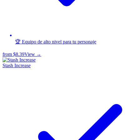
🏆 Equipo de alto nivel para tu personaje
from
$8.39
View →
Stash Increase