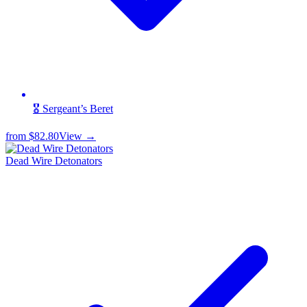
🎖️ Sergeant’s Beret
from
$82.80
View →
Dead Wire Detonators