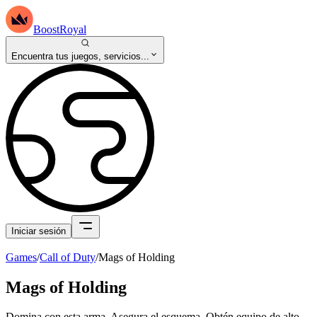
BoostRoyal
Encuentra tus juegos, servicios...
Iniciar sesión
Games
/
Call of Duty
/
Mags of Holding
Mags of Holding
Domina con esta arma. Asegura el esquema. Obtén equipo de alto