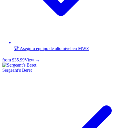
🏆 Asegura equipo de alto nivel en MWZ
from
$35.99
View →
Sergeant’s Beret