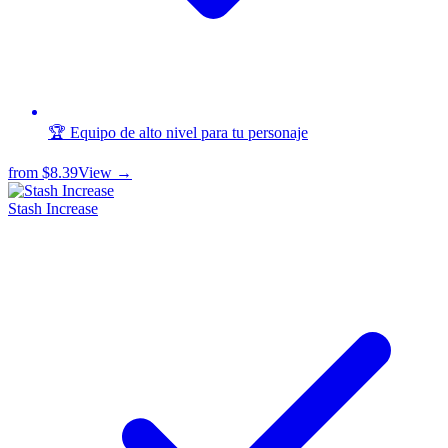
🏆 Equipo de alto nivel para tu personaje
from
$8.39
View →
Stash Increase