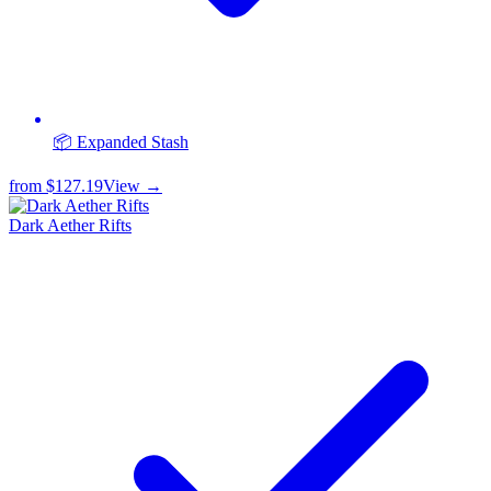
📦 Expanded Stash
from
$127.19
View →
Dark Aether Rifts