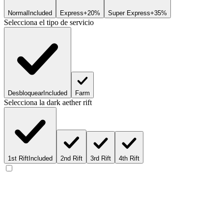
Normal
Included
Express
+20%
Super Express
+35%
Selecciona el tipo de servicio
Desbloquear
Included
Farm
Selecciona la dark aether rift
1st Rift
Included
2nd Rift
3rd Rift
4th Rift