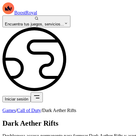
BoostRoyal
Encuentra tus juegos, servicios...
Iniciar sesión
Games
/
Call of Duty
/
Dark Aether Rifts
Dark Aether Rifts
Desbloquea acceso permanente para farmear Dark Aether Rifts y asegu