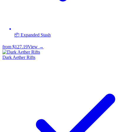
📦 Expanded Stash
from
$127.19
View →
Dark Aether Rifts