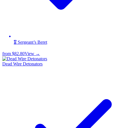
🎖️ Sergeant’s Beret
from
$82.80
View →
Dead Wire Detonators