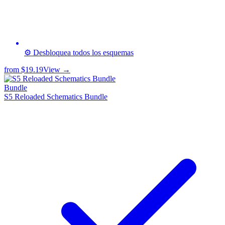
⚙️ Desbloquea todos los esquemas
from
$19.19
View →
Bundle
S5 Reloaded Schematics Bundle