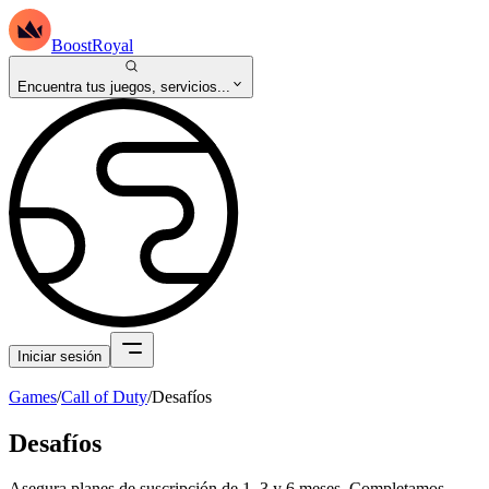
BoostRoyal
Encuentra tus juegos, servicios...
Iniciar sesión
Games
/
Call of Duty
/
Desafíos
Desafíos
Asegura planes de suscripción de 1, 3 y 6 meses. Completamos