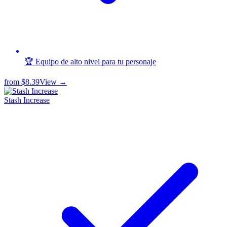
🏆 Equipo de alto nivel para tu personaje
from
$8.39
View →
Stash Increase