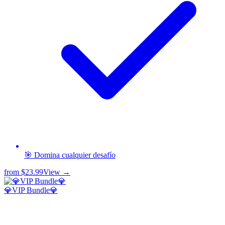
🎯 Domina cualquier desafío
from
$23.99
View →
💎VIP Bundle💎