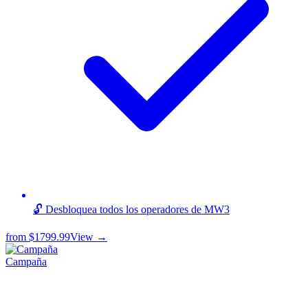
🔓 Desbloquea todos los operadores de MW3
from
$1799.99
View →
Campaña