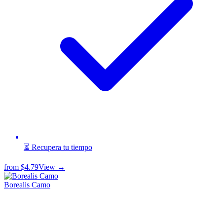
⏳ Recupera tu tiempo
from
$4.79
View →
Borealis Camo