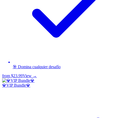
🎯 Domina cualquier desafío
from
$23.99
View →
💎VIP Bundle💎