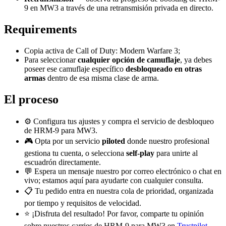
9 en MW3 a través de una retransmisión privada en directo.
Requirements
Copia activa de Call of Duty: Modern Warfare 3;
Para seleccionar
cualquier opción de camuflaje
, ya debes
poseer ese camuflaje específico
desbloqueado en otras
armas
dentro de esa misma clase de arma.
El proceso
⚙️ Configura tus ajustes y compra el servicio de desbloqueo
de HRM-9 para MW3.
🎮 Opta por un servicio
piloted
donde nuestro profesional
gestiona tu cuenta, o selecciona
self-play
para unirte al
escuadrón directamente.
💬 Espera un mensaje nuestro por correo electrónico o chat en
vivo; estamos aquí para ayudarte con cualquier consulta.
📋 Tu pedido entra en nuestra cola de prioridad, organizada
por tiempo y requisitos de velocidad.
⭐ ¡Disfruta del resultado! Por favor, comparte tu opinión
sobre nuestros carries de HRM-9 para MW3 en
Trustpilot
.