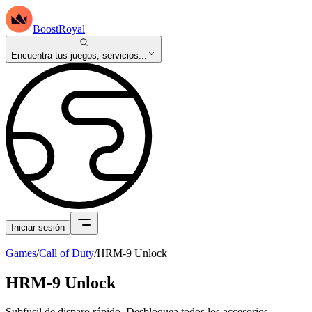
BoostRoyal
Encuentra tus juegos, servicios...
Iniciar sesión
Games
/
Call of Duty
/
HRM-9 Unlock
HRM-9 Unlock
Subfusil de disparo rápido. Desbloquea todos los accesorios.