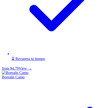
⏳ Recupera tu tiempo
from
$4.79
View →
Borealis Camo