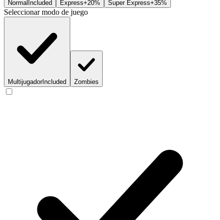
Normal
Included
Express
+20%
Super Express
+35%
Seleccionar modo de juego
Multijugador
Included
Zombies