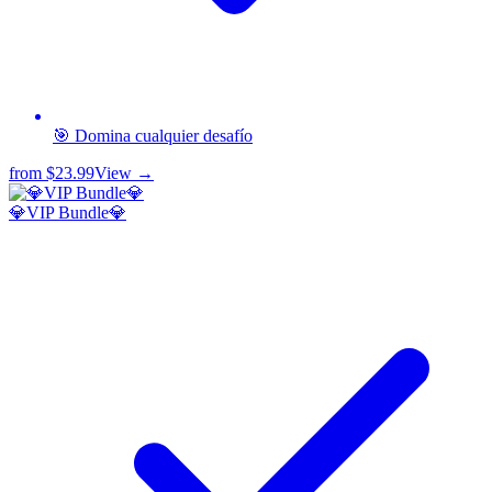
🎯 Domina cualquier desafío
from
$23.99
View →
💎VIP Bundle💎