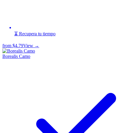
⏳ Recupera tu tiempo
from
$4.79
View →
Borealis Camo