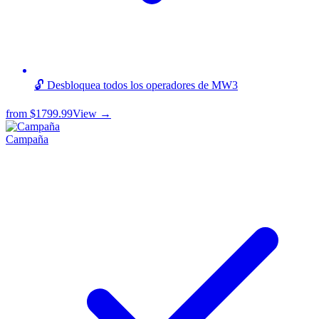
🔓 Desbloquea todos los operadores de MW3
from
$1799.99
View →
Campaña