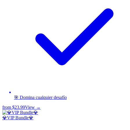
🎯 Domina cualquier desafío
from
$23.99
View →
💎VIP Bundle💎