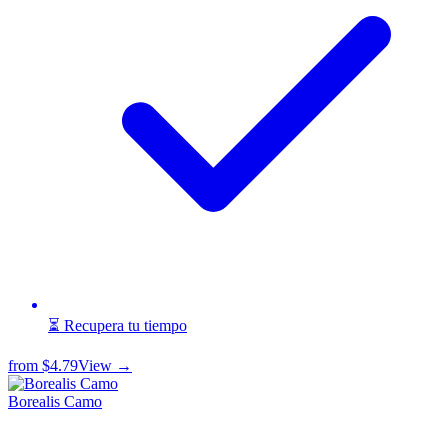
⏳ Recupera tu tiempo
from
$4.79
View →
Borealis Camo