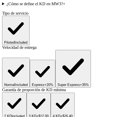
¿Cómo se define el KD en MW3?
+
Tipo de servicio
Piloted
Included
Velocidad de entrega
Normal
Included
Express
+20%
Super Express
+35%
Garantía de proporción de KD mínima
2 KD
Included
3 KD
+$12.00
4 KD
+$26.40