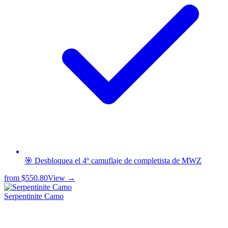
🎯 Desbloquea el 4º camuflaje de completista de MWZ
from
$550.80
View →
Serpentinite Camo