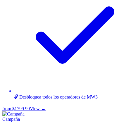
🔓 Desbloquea todos los operadores de MW3
from
$1799.99
View →
Campaña