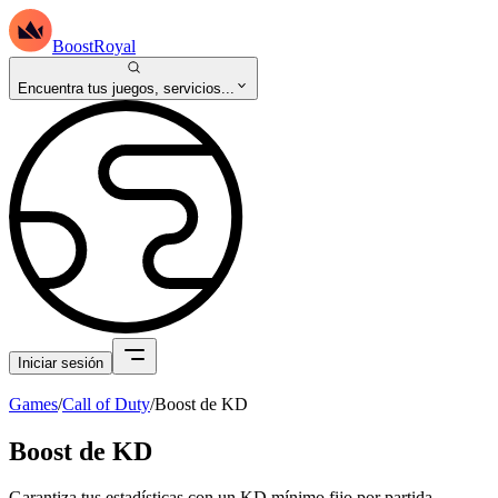
BoostRoyal
Encuentra tus juegos, servicios...
Iniciar sesión
Games
/
Call of Duty
/
Boost de KD
Boost de KD
Garantiza tus estadísticas con un KD mínimo fijo por partida.