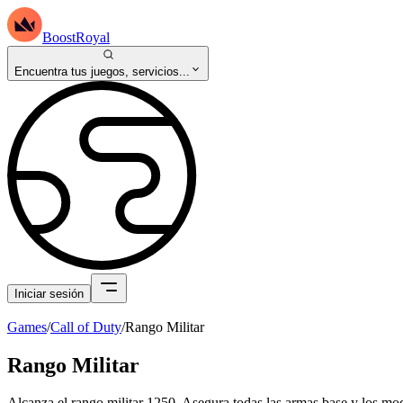
BoostRoyal
Encuentra tus juegos, servicios...
Iniciar sesión
Games
/
Call of Duty
/
Rango Militar
Rango Militar
Alcanza el rango militar 1250. Asegura todas las armas base y los