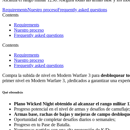
Requirements
Nuestro proceso
Frequently asked questions
Contents
Requirements
Nuestro proceso
Frequently asked questions
Contents
Requirements
Nuestro proceso
Frequently asked questions
Compra la subida de nivel en Modern Warfare 3 para
desbloquear to
primer nivel en Modern Warfare 3, ¡dedicados a garantizar una experi
Qué obtendrás
Plano Wicked Night
obtenido al alcanzar el rango militar 1
Progreso potencial en el nivel de armas y desafíos de camuflaje
Armas base, rachas de bajas y mejoras de campo
desbloque
Oportunidad de completar desafíos diarios o semanales;
Progreso en tu Pase de Batalla.
Numerosas partidas con una alta proporción de K/D;