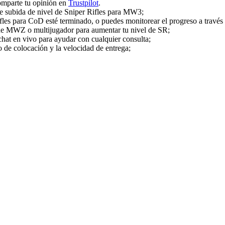
omparte tu opinión en
Trustpilot
.
de subida de nivel de Sniper Rifles para MW3;
les para CoD esté terminado, o puedes monitorear el progreso a través d
 de MWZ o multijugador para aumentar tu nivel de SR;
chat en vivo para ayudar con cualquier consulta;
 de colocación y la velocidad de entrega;