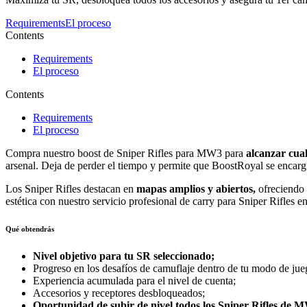
Requirements
El proceso
Contents
Requirements
El proceso
Contents
Requirements
El proceso
Compra nuestro boost de Sniper Rifles para MW3 para
alcanzar cual
arsenal. Deja de perder el tiempo y permite que BoostRoyal se encarg
Los Sniper Rifles destacan en
mapas amplios y abiertos,
ofreciendo 
estética con nuestro servicio profesional de carry para Sniper Rifle
Qué obtendrás
Nivel objetivo para tu SR seleccionado;
Progreso en los desafíos de camuflaje dentro de tu modo de jue
Experiencia acumulada para el nivel de cuenta;
Accesorios y receptores desbloqueados;
Oportunidad de subir de nivel todos los Sniper Rifles de 