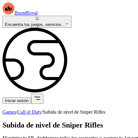
BoostRoyal
Encuentra tus juegos, servicios...
Iniciar sesión
Games
/
Call of Duty
/
Subida de nivel de Sniper Rifles
Subida de nivel de Sniper Rifles
Maximiza tu SR, desbloquea todos los accesorios y asegura tu 1er ca