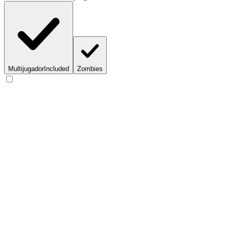
Multijugador
Included
Zombies