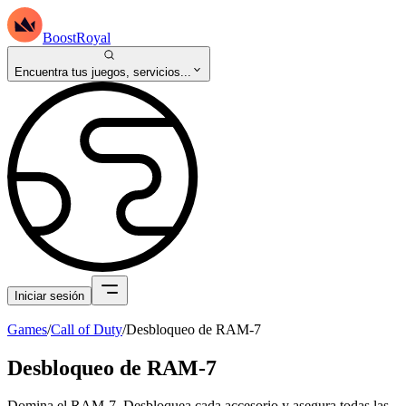
BoostRoyal
Encuentra tus juegos, servicios...
Iniciar sesión
Games
/
Call of Duty
/
Desbloqueo de RAM-7
Desbloqueo de RAM-7
Domina el RAM-7. Desbloquea cada accesorio y asegura todas las