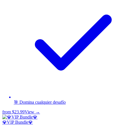
🎯 Domina cualquier desafío
from
$23.99
View →
💎VIP Bundle💎