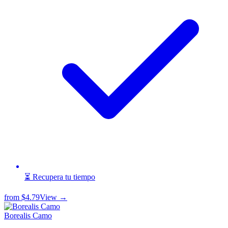
⏳ Recupera tu tiempo
from
$4.79
View →
Borealis Camo