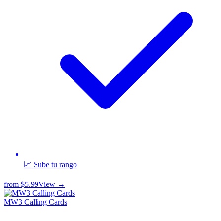
📈 Sube tu rango
from
$5.99
View →
MW3 Calling Cards