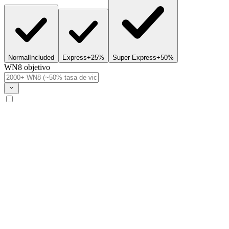
Normal
Included
Express
+25%
Super Express
+50%
WN8 objetivo