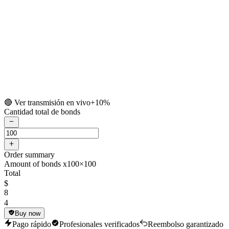
🔴 Ver transmisión en vivo
+10%
Cantidad total de bonds
Order summary
Amount of bonds x100
×100
Total
$
8
4
Buy now
Pago rápido
Profesionales verificados
Reembolso garantizado