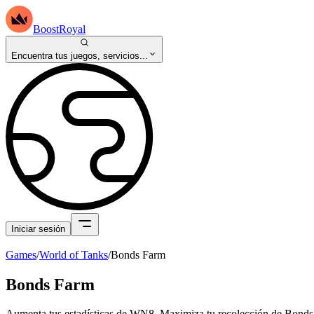
BoostRoyal
Encuentra tus juegos, servicios...
Iniciar sesión
Games
/
World of Tanks
/
Bonds Farm
Bonds Farm
Aumenta tus estadísticas de WN8. Maximiza tu recolección de Bond