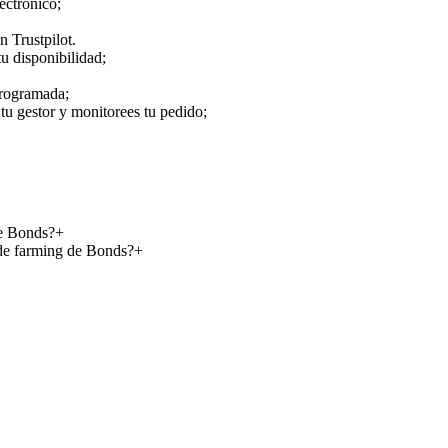
ectrónico;
n Trustpilot.
u disponibilidad;
programada;
tu gestor y monitorees tu pedido;
de Bonds?
+
 de farming de Bonds?
+