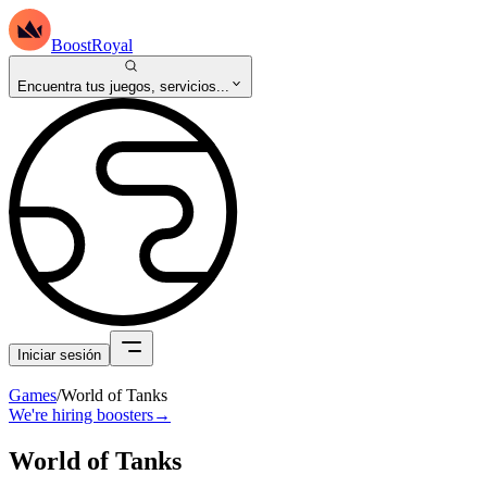
BoostRoyal
Encuentra tus juegos, servicios...
Iniciar sesión
Games
/
World of Tanks
We're hiring boosters
→
World of Tanks