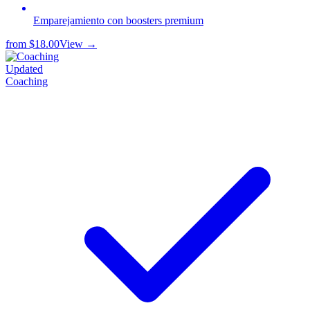
Emparejamiento con boosters premium
from
$18.00
View →
Updated
Coaching