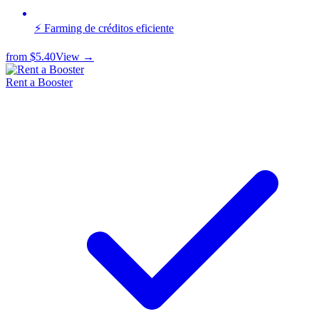
⚡ Farming de créditos eficiente
from
$5.40
View →
Rent a Booster