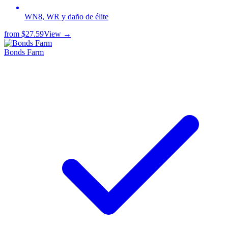
WN8, WR y daño de élite
from
$27.59
View →
Bonds Farm