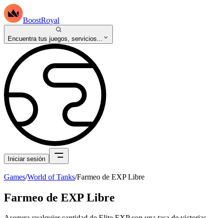
BoostRoyal
Encuentra tus juegos, servicios...
Iniciar sesión
Games
/
World of Tanks
/
Farmeo de EXP Libre
Farmeo de EXP Libre
Asegura cualquier cantidad de Elite EXP con una tasa de victorias