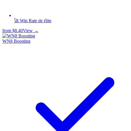
🚀 Win Rate de élite
from
$8.40
View →
WN8 Boosting