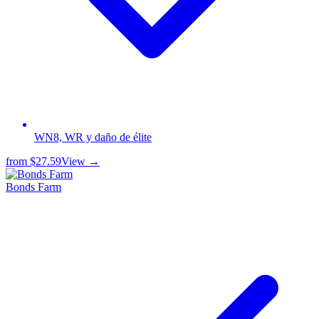
WN8, WR y daño de élite
from
$27.59
View →
Bonds Farm