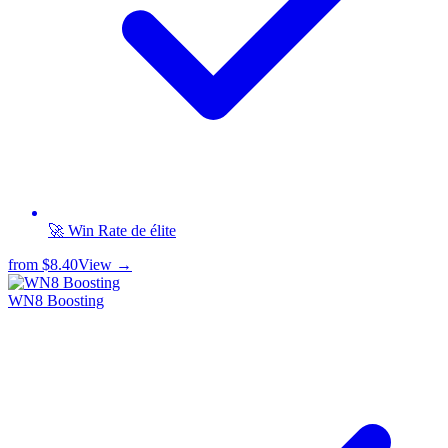
🚀 Win Rate de élite
from
$8.40
View →
WN8 Boosting