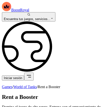
BoostRoyal
Encuentra tus juegos, servicios...
Iniciar sesión
Games
/
World of Tanks
/
Rent a Booster
Rent a Booster
Domina el juego de alto rango. Entrena con el emparejamiento de