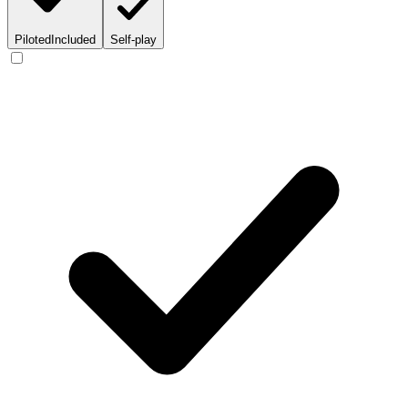
Piloted
Included
Self-play