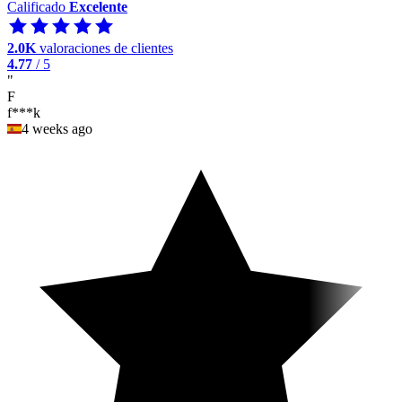
Calificado
Excelente
2.0K
valoraciones de clientes
4.77
/ 5
"
F
f***k
4 weeks ago