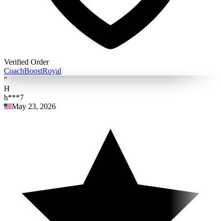
Verified Order
Coach
BoostRoyal
"
H
h***7
May 23, 2026