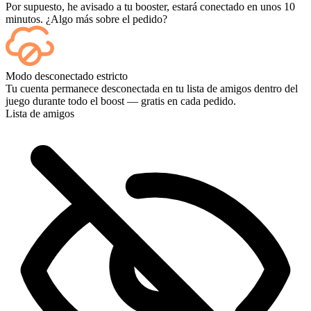
Por supuesto, he avisado a tu booster, estará conectado en unos 10
minutos. ¿Algo más sobre el pedido?
Sí, cada partida aparece en tu panel de control a medida que termina,
Modo desconectado estricto
y si quieres ver las partidas en sí, añade Streaming al finalizar la
Tu cuenta permanece desconectada en tu lista de amigos dentro del
compra.
juego durante todo el boost — gratis en cada pedido.
Lista de amigos