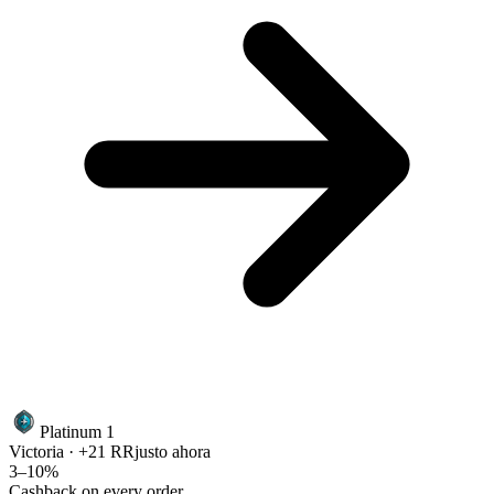
Platinum 1
Victoria · +21 RR
justo ahora
3–10%
Cashback on every order