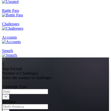
Battle Pass
Challenges
Accounts
Smurfs
5
Step 01
Goal
Number of Challenges
Select the number of challenges
Challenge Type
Servidor